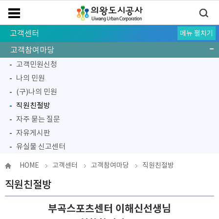
고객센터
메뉴 펼치기
고객참여마당
고객민원신청
나의 민원
(구)나의 민원
직원친절방
자주 묻는 질문
자유게시판
유실물 신고센터
고객만족공모
주민참여예산
고객피해구제절차
알림마당
고객 중심 경영
HOME
고객센터
고객참여마당
직원친절방
직원친절방
부곡스포츠센터 이해신선생님