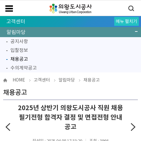
고객센터
메뉴 펼치기
고객참여마당
고객만족공모
주민참여예산
고객피해구제절차
알림마당
공지사항
입찰정보
채용공고
수의계약공고
고객 중심 경영
HOME
고객센터
알림마당
채용공고
채용공고
2025년 상반기 의왕도시공사 직원 채용
필기전형 합격자 결정 및 면접전형 안내
공고
작성일 : 2025.04.08 17:33:20
조회 : 3966