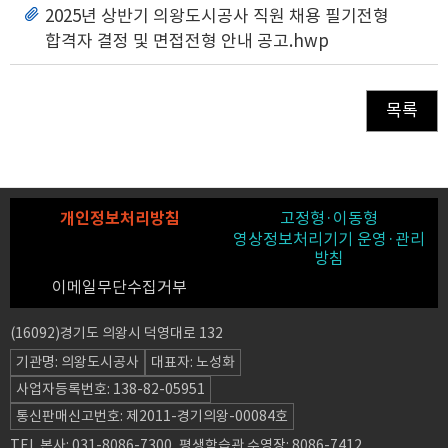
2025년 상반기 의왕도시공사 직원 채용 필기전형
합격자 결정 및 면접전형 안내 공고.hwp
목록
개인정보처리방침
고정형·이동형
영상정보처리기기 운영·관리
방침
이메일무단수집거부
(16092)경기도 의왕시 덕영대로 132
기관명: 의왕도시공사
대표자: 노성화
사업자등록번호: 138-82-05951
통신판매신고번호: 제2011-경기의왕-00084호
TEL 본사: 031-8086-7300, 평생학습관 수영장: 8086-7412,