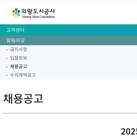
고객센터
고객참여마당
고객만족공모
주민참여예산
고객피해구제절차
알림마당
공지사항
입찰정보
채용공고
수의계약공고
고객 중심 경영
채용공고
20