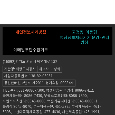
개인정보처리방침
고정형·이동형
영상정보처리기기 운영·관리
방침
이메일무단수집거부
(16092)경기도 의왕시 덕영대로 132
기관명: 의왕도시공사
대표자: 노성화
사업자등록번호: 138-82-05951
통신판매신고번호: 제2011-경기의왕-00084호
TEL 본사: 031-8086-7300, 평생학습관 수영장: 8086-7412,
국민체육센터: 8086-7430, 부곡스포츠센터: 8086-7390,
포일스포츠센터: 8045-8060, 백운커뮤니티센터: 8045-8000~1,
볼링장:8045-8070, 부곡체육공원: 461-5395,부곡체육공원: 461-
5395, 고천다목적체육공원: 477-4636, 내손체육공원: 425-1991,