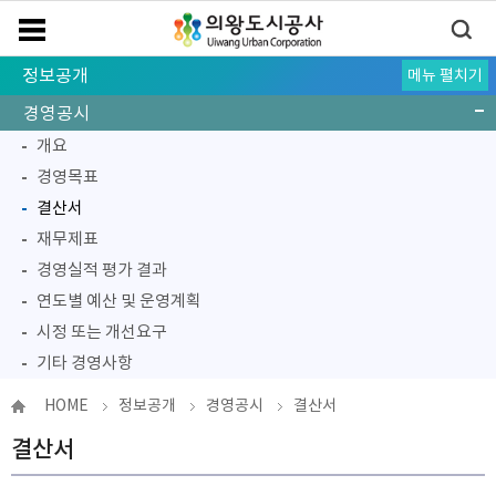
정보공개
메뉴 펼치기
경영공시
개요
경영목표
결산서
재무제표
경영실적 평가 결과
연도별 예산 및 운영계획
시정 또는 개선요구
기타 경영사항
정부 서비스
사전정보공표
공공데이터
정보공개
신고센터
법률고문 및 소송대리인 운영현황
HOME
정보공개
경영공시
결산서
결산서