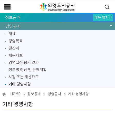
정보공개
메뉴 펼치기
경영공시
개요
경영목표
결산서
재무제표
경영실적 평가 결과
연도별 예산 및 운영계획
시정 또는 개선요구
기타 경영사항
정부 서비스
사전정보공표
공공데이터
정보공개
신고센터
법률고문 및 소송대리인 운영현황
HOME
정보공개
경영공시
기타 경영사항
기타 경영사항