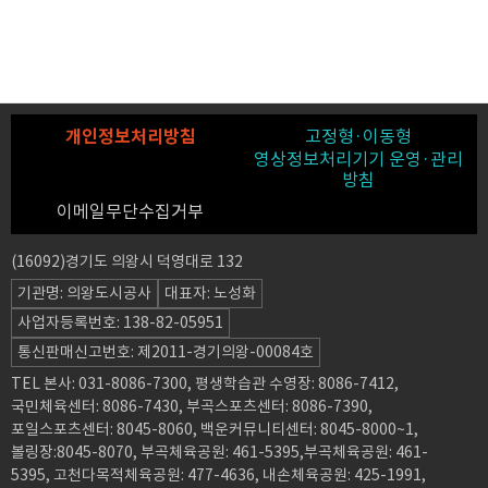
개인정보처리방침
고정형·이동형
영상정보처리기기 운영·관리
방침
이메일무단수집거부
(16092)경기도 의왕시 덕영대로 132
기관명: 의왕도시공사
대표자: 노성화
사업자등록번호: 138-82-05951
통신판매신고번호: 제2011-경기의왕-00084호
TEL 본사: 031-8086-7300, 평생학습관 수영장: 8086-7412,
국민체육센터: 8086-7430, 부곡스포츠센터: 8086-7390,
포일스포츠센터: 8045-8060, 백운커뮤니티센터: 8045-8000~1,
볼링장:8045-8070, 부곡체육공원: 461-5395,부곡체육공원: 461-
5395, 고천다목적체육공원: 477-4636, 내손체육공원: 425-1991,