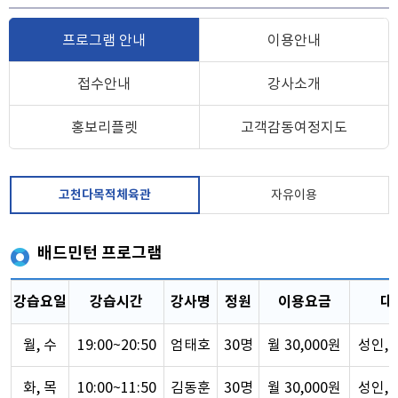
프로그램 안내
이용안내
접수안내
강사소개
홍보리플렛
고객감동여정지도
고천다목적체육관
자유이용
배드민턴 프로그램
강습요일
강습시간
강사명
정원
이용요금
대
월, 수
19:00~20:50
엄태호
30명
월 30,000원
성인,
화, 목
10:00~11:50
김동훈
30명
월 30,000원
성인,