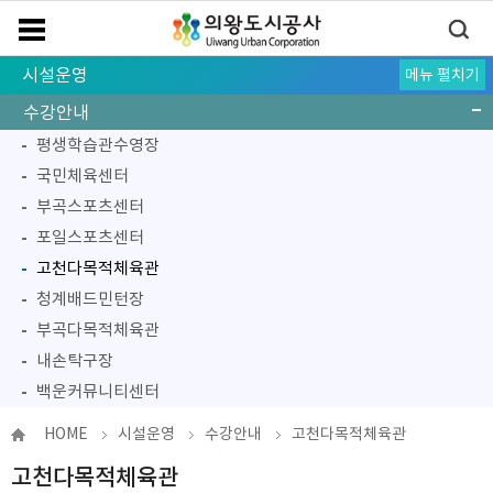
시설운영
메뉴 펼치기
시설현황
수강안내
평생학습관수영장
국민체육센터
부곡스포츠센터
포일스포츠센터
고천다목적체육관
청계배드민턴장
부곡다목적체육관
내손탁구장
백운커뮤니티센터
대관안내
수강신청 및 대관신청
종량제봉투판매
체육시설 및 서비스 이용약관
경기도형 바우처택시 운영지침
감면안내
HOME
시설운영
수강안내
고천다목적체육관
고천다목적체육관