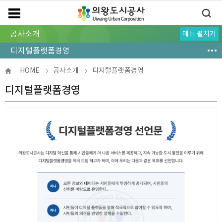
공사소개
메뉴 펼치기
CEO 인사말
설립목적 및 연혁
공사 CI소개
미션‧비전‧경영전략
공사홍보
경영진구성
공사조직도
디지털플랫폼경영
정관/관련법규
찾아오시는 길
HOME
공사소개
디지털플랫폼경영
디지털플랫폼경영