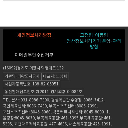
개인정보처리방침
고정형·이동형
영상정보처리기기 운영·관리
방침
이메일무단수집거부
(16092)경기도 의왕시 덕영대로 132
기관명: 의왕도시공사
대표자: 노성화
사업자등록번호: 138-82-05951
통신판매신고번호: 제2011-경기의왕-00084호
TEL 본사: 031-8086-7300, 평생학습관 수영장: 8086-7412,
국민체육센터: 8086-7430, 부곡스포츠센터: 8086-7390,
포일스포츠센터: 8045-8060, 백운커뮤니티센터: 8045-8000~1,
볼링장:8045-8070, 부곡체육공원: 461-5395,부곡체육공원: 461-
5395, 고천다목적체육공원: 477-4636, 내손체육공원: 425-1991,