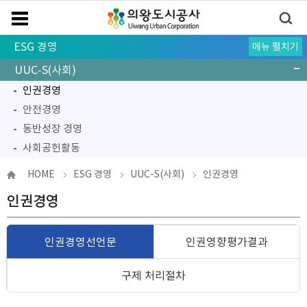
ESG 경영
메뉴 펼치기
UUC-ESG
UUC-E(환경)
UUC-S(사회)
인권경영
안전경영
동반성장 경영
사회공헌활동
UUC-G(지배구조)
HOME
ESG 경영
UUC-S(사회)
인권경영
인권경영
인권경영선언문
인권영향평가결과
구제 처리절차