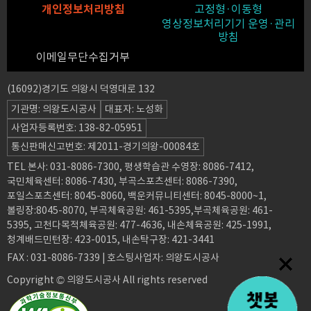
개인정보처리방침
고정형·이동형
영상정보처리기기 운영·관리
방침
이메일무단수집거부
(16092)경기도 의왕시 덕영대로 132
기관명: 의왕도시공사
대표자: 노성화
사업자등록번호: 138-82-05951
통신판매신고번호: 제2011-경기의왕-00084호
TEL 본사: 031-8086-7300, 평생학습관 수영장: 8086-7412,
국민체육센터: 8086-7430, 부곡스포츠센터: 8086-7390,
포일스포츠센터: 8045-8060, 백운커뮤니티센터: 8045-8000~1,
볼링장:8045-8070, 부곡체육공원: 461-5395,부곡체육공원: 461-
5395, 고천다목적체육공원: 477-4636, 내손체육공원: 425-1991,
청계배드민턴장: 423-0015, 내손탁구장: 421-3441
FAX : 031-8086-7339 | 호스팅사업자: 의왕도시공사
Copyright © 의왕도시공사 All rights reserved