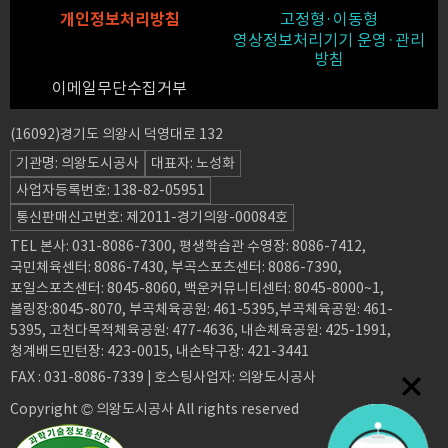
개인정보처리방침
고정형·이동형
영상정보처리기기 운영·관리
방침
이메일무단수집거부
(16092)경기도 의왕시 덕영대로 132
기관명: 의왕도시공사
대표자: 노성화
사업자등록번호: 138-82-05951
통신판매신고번호: 제2011-경기의왕-00084호
TEL 본사: 031-8086-7300, 평생학습관 수영장: 8086-7412,
국민체육센터: 8086-7430, 부곡스포츠센터: 8086-7390,
포일스포츠센터: 8045-8060, 백운커뮤니티센터: 8045-8000~1,
볼링장:8045-8070, 부곡체육공원: 461-5395,부곡체육공원: 461-
5395, 고천다목적체육공원: 477-4636, 내손체육공원: 425-1991,
청계배드민턴장: 423-0015, 내손탁구장: 421-3441
FAX : 031-8086-7339 | 호스팅사업자: 의왕도시공사
Copyright © 의왕도시공사 All rights reserved