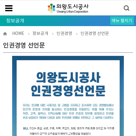
정보공개
메뉴 펼치기
경영공시
정부 서비스
사전정보공표
공공데이터
정보공개
신고센터
법률고문 및 소송대리인 운영현황
HOME
정보공개
인권경영
인권경영 선언문
인권경영 선언문